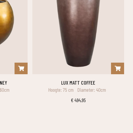
ONEY
LUX MATT COFFEE
 60cm
Hoogte: 75 cm
Diameter: 40cm
€
494,95