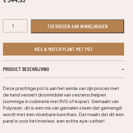
Sea
TOEVOEGEN AAN WINKELWAGEN
Cup
Brown
aantal
KIES & MATCH PLANT MET POT
PRODUCT BESCHRIJVING
Deze prachtige pot is aan het einde van zijn proces met
de hand versiert doormiddel van oesterschelpen
(sommige in cobinatie met RVS of koper). Gemaakt van
Polyresin: dit is een mix van gemalen steen dat gemengd
wordt met een vloerbare kunsthars. Dat maakt dat dit een
parel is voor het interieur, een echte eye-cather!