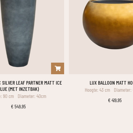
LUX BALLOON MATT H
LUE (MET INZETBAK)
Hoogte: 43 cm
Diameter:
: 90 cm
Diameter: 40cm
€
419,95
€
549,95