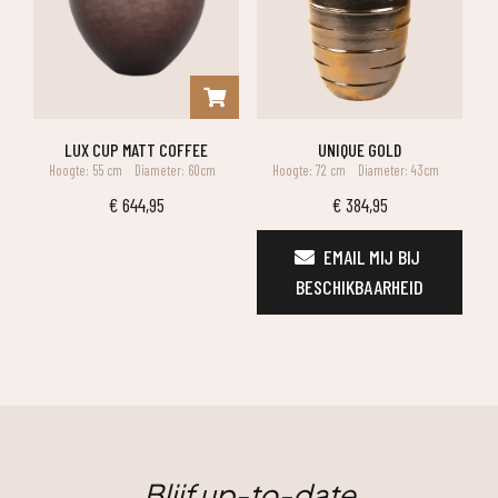
LUX CUP MATT COFFEE
UNIQUE GOLD
Hoogte: 55 cm
Diameter: 60cm
Hoogte: 72 cm
Diameter: 43cm
€
644,95
€
384,95
EMAIL MIJ BIJ 
BESCHIKBAARHEID
Blijf up-to-date