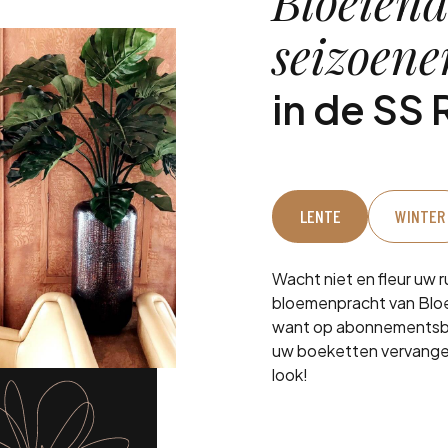
Bloeiend
seizoene
in de SS
LENTE
WINTER
Wacht niet en fleur uw 
bloemenpracht van Bloe
want op abonnementsba
uw boeketten vervange
look!