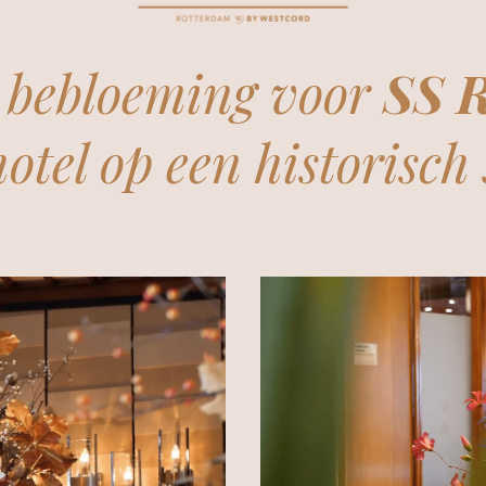
r bebloeming voor
SS 
hotel op een historisch 