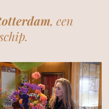
Rotterdam
, een
schip.