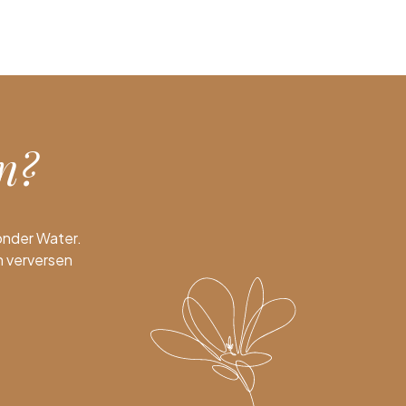
n?
onder Water.
 verversen