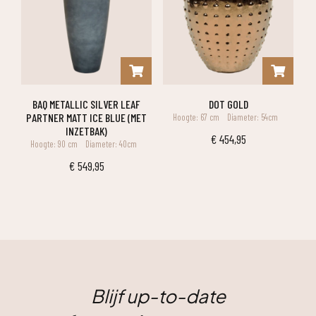
BAQ METALLIC SILVER LEAF
DOT GOLD
PARTNER MATT ICE BLUE (MET
Hoogte: 67 cm
Diameter: 54cm
INZETBAK)
€
454,95
Hoogte: 90 cm
Diameter: 40cm
€
549,95
Blijf up-to-date