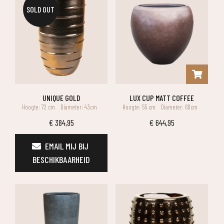
SOLD OUT
UNIQUE GOLD
LUX CUP MATT COFFEE
Hoogte: 72 cm
Diameter: 43cm
Hoogte: 55 cm
Diameter: 60cm
€
384,95
€
644,95
EMAIL MIJ BIJ 
BESCHIKBAARHEID