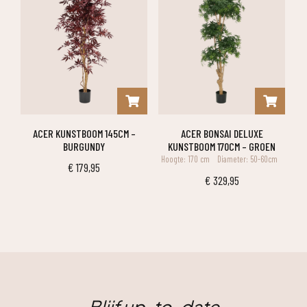
ACER KUNSTBOOM 145CM –
ACER BONSAI DELUXE
BURGUNDY
KUNSTBOOM 170CM – GROEN
Hoogte: 170 cm
Diameter: 50-60cm
€
179,95
€
329,95
Blijf up-to-date