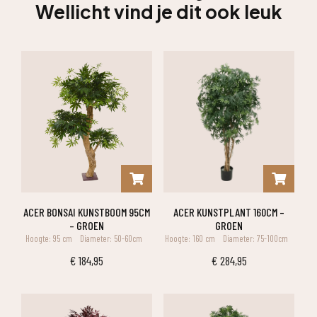
Wellicht vind je dit ook leuk
ACER BONSAI KUNSTBOOM 95CM
ACER KUNSTPLANT 160CM –
– GROEN
GROEN
Hoogte: 95 cm
Diameter: 50-60cm
Hoogte: 160 cm
Diameter: 75-100cm
€
184,95
€
284,95