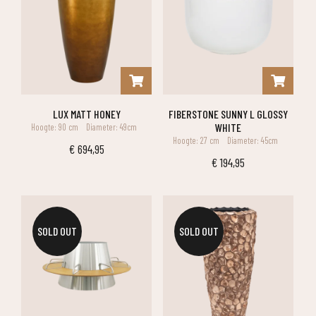
LUX MATT HONEY
FIBERSTONE SUNNY L GLOSSY
WHITE
Hoogte: 90 cm
Diameter: 49cm
Hoogte: 27 cm
Diameter: 45cm
€
694,95
€
194,95
SOLD OUT
SOLD OUT