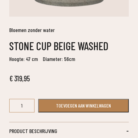
Bloemen zonder water
STONE CUP BEIGE WASHED
Hoogte: 47 cm
Diameter: 56cm
€
319,95
Stone
TOEVOEGEN AAN WINKELWAGEN
Cup
Beige
Washed
aantal
PRODUCT BESCHRIJVING