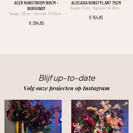
ACER KUNSTBOOM 160CM –
ALOCASIA KUNSTPLANT 75CM
BURGUNDY
Hoogte: 75 cm
Diameter: 50-60cm
Hoogte: 160 cm
Diameter: 75-100cm
€
154,95
€
284,95
Blijf up-to-date
Volg onze projecten op Instagram