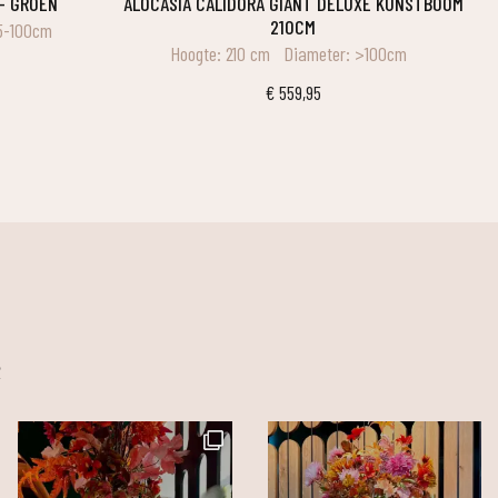
– GROEN
ALOCASIA CALIDORA GIANT DELUXE KUNSTBOOM
210CM
5-100cm
Hoogte: 210 cm
Diameter: >100cm
€
559,95
m