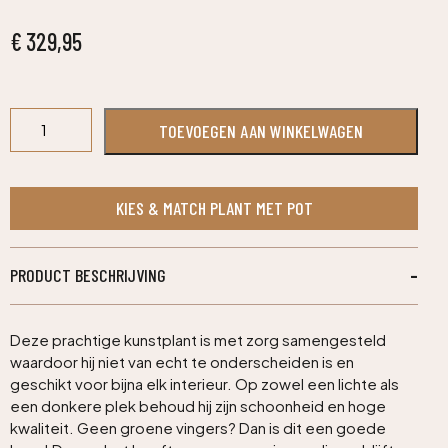
€
329,95
Ruscus
TOEVOEGEN AAN WINKELWAGEN
deluxe
N
kunstplant
110cm
KIES & MATCH PLANT MET POT
aantal
PRODUCT BESCHRIJVING
Deze prachtige kunstplant is met zorg samengesteld
waardoor hij niet van echt te onderscheiden is en
geschikt voor bijna elk interieur. Op zowel een lichte als
een donkere plek behoud hij zijn schoonheid en hoge
kwaliteit. Geen groene vingers? Dan is dit een goede