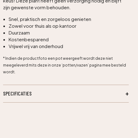
keus! Deze plant heeft geen verzorging nodig en blijft
zijn gewenste vorm behouden.
Snel, praktisch en zorgeloos genieten
Zowel voor thuis als op kantoor
Duurzaam
Kostenbesparend
Vrijwel vrij van onderhoud
* Indien de productfoto een pot weergeeft wordt deze niet
meegeleverd mits deze in onze ‘potten/vazen’ pagina mee besteld
wordt.
SPECIFICATIES