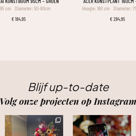
SAI KUNSTBOOM 95CM – GROEN
ACER KUNSTPLANT 160CM 
 95 cm
Diameter: 50-60cm
Hoogte: 160 cm
Diameter: 7
€
184,95
€
284,95
Blijf up-to-date
Volg onze projecten op Instagra