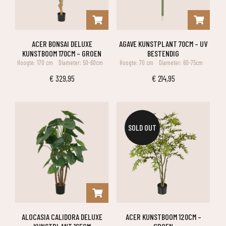
ACER BONSAI DELUXE
AGAVE KUNSTPLANT 70CM – UV
KUNSTBOOM 170CM – GROEN
BESTENDIG
Hoogte: 170 cm
Diameter: 50-60cm
Hoogte: 70 cm
Diameter: 60-75cm
€
329,95
€
214,95
SOLD OUT
ALOCASIA CALIDORA DELUXE
ACER KUNSTBOOM 120CM –