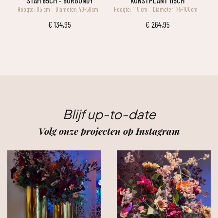
STAM 85CM – BURGUNDY
KUNSTPLANT 115CM
Hoogte: 85 cm
Diameter: 40-50cm
Hoogte: 115 cm
Diameter: 75-100cm
€
134,95
€
264,95
Blijf up-to-date
Volg onze projecten op Instagram