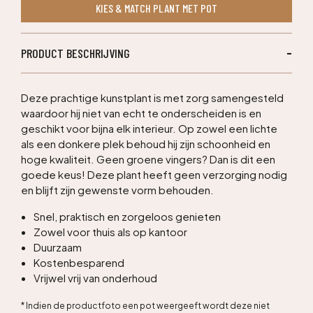
KIES & MATCH PLANT MET POT
200cm
aantal
PRODUCT BESCHRIJVING
Deze prachtige kunstplant is met zorg samengesteld
waardoor hij niet van echt te onderscheiden is en
geschikt voor bijna elk interieur. Op zowel een lichte
als een donkere plek behoud hij zijn schoonheid en
hoge kwaliteit. Geen groene vingers? Dan is dit een
goede keus! Deze plant heeft geen verzorging nodig
en blijft zijn gewenste vorm behouden.
Snel, praktisch en zorgeloos genieten
Zowel voor thuis als op kantoor
Duurzaam
Kostenbesparend
Vrijwel vrij van onderhoud
* Indien de productfoto een pot weergeeft wordt deze niet