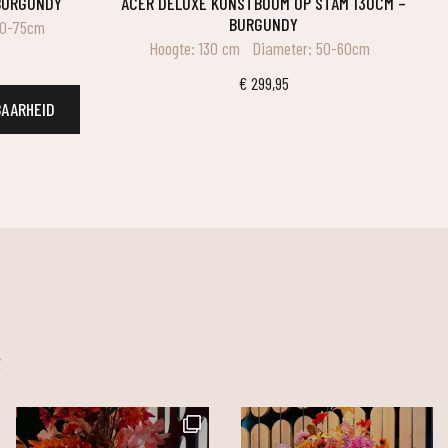
 BURGUNDY
ACER DELUXE KUNSTBOOM OP STAM 130CM –
BURGUNDY
60-75cm
Hoogte: 130 cm
Diameter: 50-60cm
€
299,95
BAARHEID
m