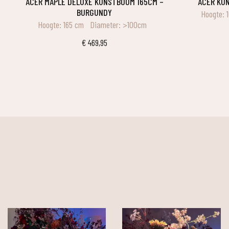
ACER MAPLE DELUXE KUNSTBOOM 165CM –
ACER K
BURGUNDY
Hoogte: 
Hoogte: 165 cm
Diameter: >100cm
€
469,95