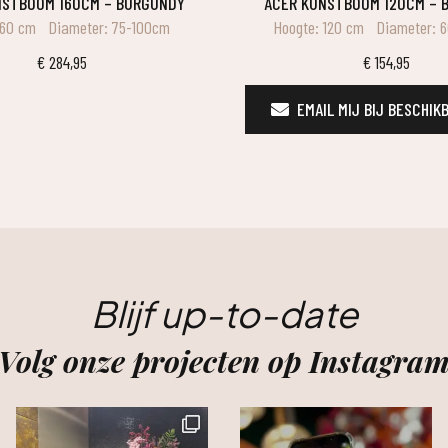
UNSTBOOM 160CM – BURGUNDY
ACER KUNSTBOOM 120CM –
160 cm
Diameter: 75-100cm
Hoogte: 120 cm
Diameter: 
€
284,95
€
154,95
EMAIL MIJ BIJ BESCHIK
Blijf up-to-date
Volg onze projecten op Instagra