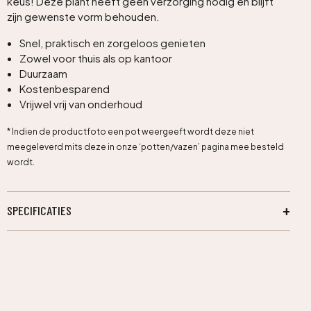
keus! Deze plant heeft geen verzorging nodig en blijft
zijn gewenste vorm behouden.
Snel, praktisch en zorgeloos genieten
Zowel voor thuis als op kantoor
Duurzaam
Kostenbesparend
Vrijwel vrij van onderhoud
* Indien de productfoto een pot weergeeft wordt deze niet
meegeleverd mits deze in onze ‘potten/vazen’ pagina mee besteld
wordt.
SPECIFICATIES