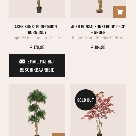
ACER KUNSTBOOM 150CM –
ACER BONSAI KUNSTBOOM 95CM
BURGUNDY
– GROEN
Hoogte: 150 cm
Diameter: 75-100cm
Hoogte: 95 cm
Diameter: 50-60cm
€
179,95
€
184,95
EMAIL MIJ BIJ 
BESCHIKBAARHEID
SOLD OUT