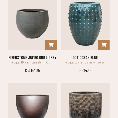
FIBERSTONE JUMBO ORB L GREY
DOT OCEAN BLUE
Hoogte: 114 cm
Diameter: 133cm
Hoogte: 67 cm
Diameter: 54cm
€
3.154,95
€
414,95