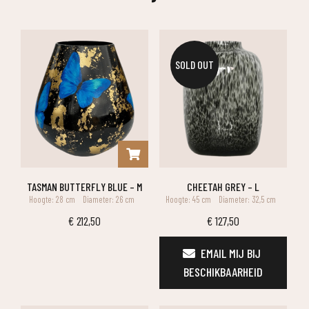
SOLD OUT
TASMAN BUTTERFLY BLUE – M
CHEETAH GREY – L
Hoogte: 28 cm
Diameter: 26 cm
Hoogte: 45 cm
Diameter: 32,5 cm
€
212,50
€
127,50
EMAIL MIJ BIJ 
BESCHIKBAARHEID