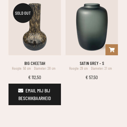
SOLD OUT
BIG CHEETAH
SATIN GREY – S
Hoogte: 50 cm
Diameter: 28 cm
Hoogte: 29 cm
Diameter: 21 cm
€
112,50
€
57,50
EMAIL MIJ BIJ 
BESCHIKBAARHEID