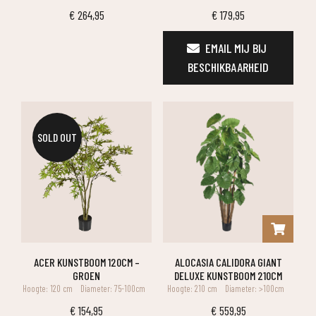
€
264,95
€
179,95
EMAIL MIJ BIJ 
BESCHIKBAARHEID
SOLD OUT
ACER KUNSTBOOM 120CM –
ALOCASIA CALIDORA GIANT
GROEN
DELUXE KUNSTBOOM 210CM
Hoogte: 120 cm
Diameter: 75-100cm
Hoogte: 210 cm
Diameter: >100cm
€
154,95
€
559,95