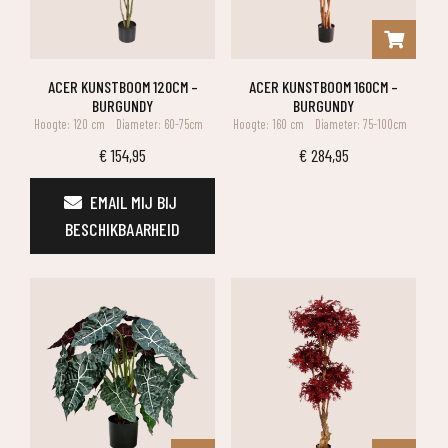
ACER KUNSTBOOM 120CM –
ACER KUNSTBOOM 160CM –
BURGUNDY
BURGUNDY
Hoogte: 120 cm
Diameter: 60-75cm
Hoogte: 160 cm
Diameter: 75-100cm
€
154,95
€
284,95
EMAIL MIJ BIJ 
BESCHIKBAARHEID