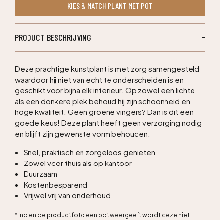
KIES & MATCH PLANT MET POT
aantal
PRODUCT BESCHRIJVING
Deze prachtige kunstplant is met zorg samengesteld
waardoor hij niet van echt te onderscheiden is en
geschikt voor bijna elk interieur. Op zowel een lichte
als een donkere plek behoud hij zijn schoonheid en
hoge kwaliteit. Geen groene vingers? Dan is dit een
goede keus! Deze plant heeft geen verzorging nodig
en blijft zijn gewenste vorm behouden.
Snel, praktisch en zorgeloos genieten
Zowel voor thuis als op kantoor
Duurzaam
Kostenbesparend
Vrijwel vrij van onderhoud
* Indien de productfoto een pot weergeeft wordt deze niet