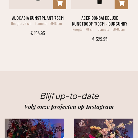
ALOCASIA KUNSTPLANT 75CM
ACER BONSAI DELUXE
KUNSTBOOM 170CM – BURGUNDY
Hoogte: 75 cm
Diameter: 50-60cm
Hoogte: 170 cm
Diameter: 50-60cm
€
154,95
€
329,95
Blijf up-to-date
Volg onze projecten op Instagram