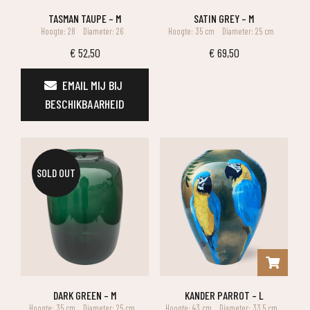
TASMAN TAUPE – M
SATIN GREY – M
Hoogte: 28
Diameter: 26
Hoogte: 35 cm
Diameter: 25 cm
€
52,50
€
69,50
EMAIL MIJ BIJ 
BESCHIKBAARHEID
SOLD OUT
DARK GREEN – M
KANDER PARROT – L
Hoogte: 35 cm
Diameter: 25 cm
Hoogte: 43 cm
Diameter: 33,5 cm