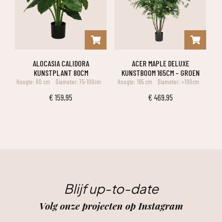
ALOCASIA CALIDORA
ACER MAPLE DELUXE
KUNSTPLANT 80CM
KUNSTBOOM 165CM – GROEN
Hoogte: 80 cm
Diameter: 75-100cm
Hoogte: 165 cm
Diameter: >100cm
€
159,95
€
469,95
Blijf up-to-date
Volg onze projecten op Instagram