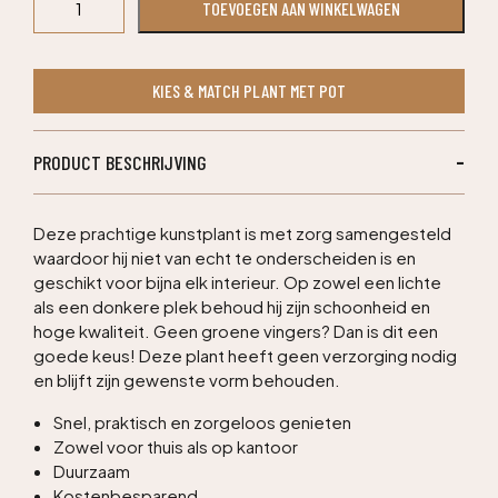
TOEVOEGEN AAN WINKELWAGEN
deluxe
kunstplant
op
KIES & MATCH PLANT MET POT
stam
90cm
-
PRODUCT BESCHRIJVING
blauw
aantal
Deze prachtige kunstplant is met zorg samengesteld
waardoor hij niet van echt te onderscheiden is en
geschikt voor bijna elk interieur. Op zowel een lichte
als een donkere plek behoud hij zijn schoonheid en
hoge kwaliteit. Geen groene vingers? Dan is dit een
goede keus! Deze plant heeft geen verzorging nodig
en blijft zijn gewenste vorm behouden.
Snel, praktisch en zorgeloos genieten
Zowel voor thuis als op kantoor
Duurzaam
Kostenbesparend