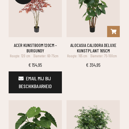
ACER KUNSTBOOM 120CM –
ALOCASIA CALIDORA DELUXE
BURGUNDY
KUNSTPLANT 165CM
Hoogte: 120 cm
Diameter: 60-75cm
Hoogte: 165 cm
Diameter: 75-100cm
€
154,95
€
354,95
EMAIL MIJ BIJ 
BESCHIKBAARHEID