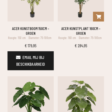
ACER KUNSTBOOM 150CM –
ACER KUNSTPLANT 160CM –
GROEN
GROEN
Hoogte: 150 cm
Diameter: 75-100cm
Hoogte: 160 cm
Diameter: 75-100cm
€
179,95
€
284,95
EMAIL MIJ BIJ 
BESCHIKBAARHEID