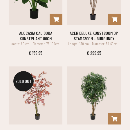
ALOCASIA CALIDORA
ACER DELUXE KUNSTBOOM OP
KUNSTPLANT 80CM
STAM 130CM – BURGUNDY
Hoogte: 80 cm
Diameter: 75-100cm
Hoogte: 130 cm
Diameter: 50-60cm
€
159,95
€
299,95
SOLD OUT