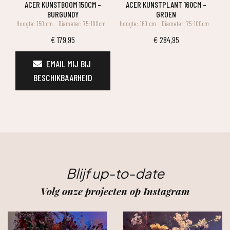
ACER KUNSTBOOM 150CM –
ACER KUNSTPLANT 160CM –
BURGUNDY
GROEN
Hoogte: 150 cm
Diameter: 75-100cm
Hoogte: 160 cm
Diameter: 75-100cm
€
179,95
€
284,95
EMAIL MIJ BIJ 
BESCHIKBAARHEID
Blijf up-to-date
Volg onze projecten op Instagram