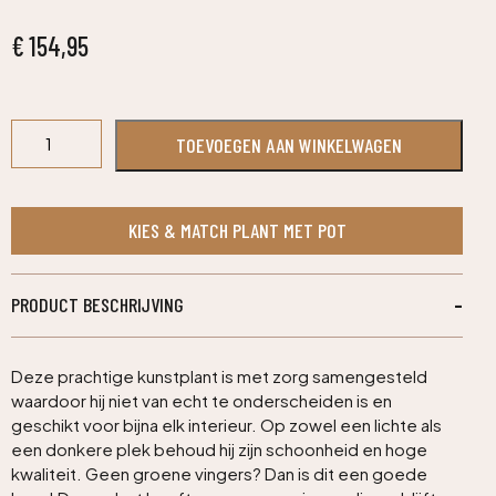
€
154,95
Ginkgo
TOEVOEGEN AAN WINKELWAGEN
Bonsai
deluxe
kunstboom
95cm
KIES & MATCH PLANT MET POT
aantal
PRODUCT BESCHRIJVING
Deze prachtige kunstplant is met zorg samengesteld
waardoor hij niet van echt te onderscheiden is en
geschikt voor bijna elk interieur. Op zowel een lichte als
een donkere plek behoud hij zijn schoonheid en hoge
kwaliteit. Geen groene vingers? Dan is dit een goede