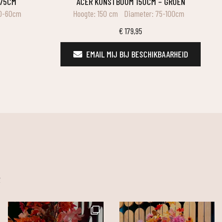
 75CM
ACER KUNSTBOOM 150CM – GROEN
50-60cm
Hoogte: 150 cm
Diameter: 75-100cm
€
179,95
EMAIL MIJ BIJ BESCHIKBAARHEID
m