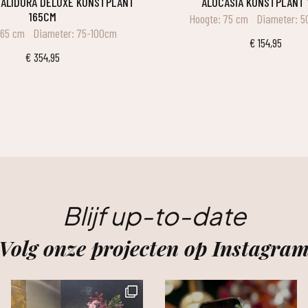
ALOCASIA KUNSTPLANT
165CM
Hoogte: 75 cm
Diameter: 
165 cm
Diameter: 75-100cm
€
154,95
€
354,95
Blijf up-to-date
Volg onze projecten op Instagra