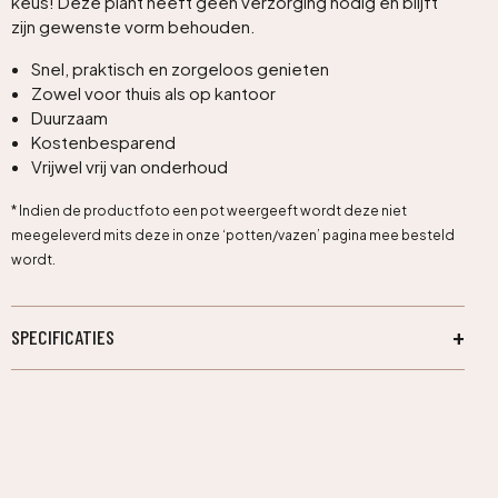
keus! Deze plant heeft geen verzorging nodig en blijft
zijn gewenste vorm behouden.
Snel, praktisch en zorgeloos genieten
Zowel voor thuis als op kantoor
Duurzaam
Kostenbesparend
Vrijwel vrij van onderhoud
* Indien de productfoto een pot weergeeft wordt deze niet
meegeleverd mits deze in onze ‘potten/vazen’ pagina mee besteld
wordt.
SPECIFICATIES