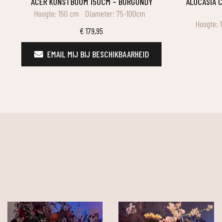
ACER KUNSTBOOM 150CM – BURGUNDY
ALOCASIA CALIDORA DELUXE KUNSTPLANT
Hoogte: 150 cm
Diameter: 75-100cm
Hoogte: 
€
179,95
EMAIL MIJ BIJ BESCHIKBAARHEID