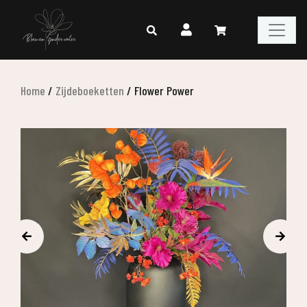
Home
/
Zijdeboeketten
/
Flower Power