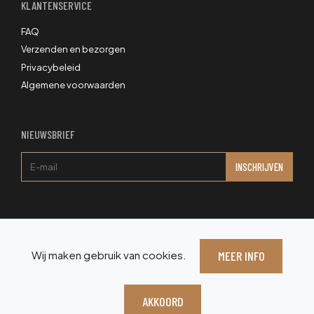
KLANTENSERVICE
FAQ
Verzenden en bezorgen
Privacybeleid
Algemene voorwaarden
NIEUWSBRIEF
Wij maken gebruik van cookies.
MEER INFO
COPYRIGHT ©2026 BLOEMEN ZONDER WATER
AKKOORD