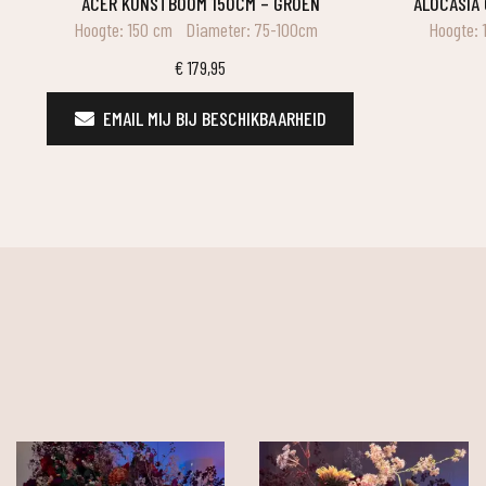
ACER KUNSTBOOM 150CM – GROEN
ALOCASIA
Hoogte: 150 cm
Diameter: 75-100cm
Hoogte: 
€
179,95
EMAIL MIJ BIJ BESCHIKBAARHEID