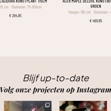
 CALIDORA KUNSTPLANT 115CM
ACER MAPLE DELUXE KUNSTBOOM 165CM –
GROEN
115 cm
Diameter: 75-100cm
Hoogte: 165 cm
Diameter: 
€
264,95
€
469,95
Blijf up-to-date
Volg onze projecten op Instagra