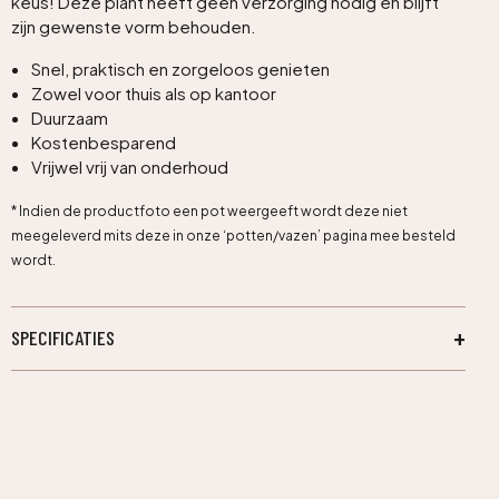
keus! Deze plant heeft geen verzorging nodig en blijft
zijn gewenste vorm behouden.
Snel, praktisch en zorgeloos genieten
Zowel voor thuis als op kantoor
Duurzaam
Kostenbesparend
Vrijwel vrij van onderhoud
* Indien de productfoto een pot weergeeft wordt deze niet
meegeleverd mits deze in onze ‘potten/vazen’ pagina mee besteld
wordt.
SPECIFICATIES