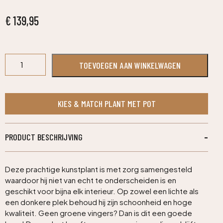
€
139,95
Ficus
TOEVOEGEN AAN WINKELWAGEN
Exotica
deluxe
kunstplant
125cm
KIES & MATCH PLANT MET POT
-
bont
aantal
PRODUCT BESCHRIJVING
Deze prachtige kunstplant is met zorg samengesteld
waardoor hij niet van echt te onderscheiden is en
geschikt voor bijna elk interieur. Op zowel een lichte als
een donkere plek behoud hij zijn schoonheid en hoge
kwaliteit. Geen groene vingers? Dan is dit een goede