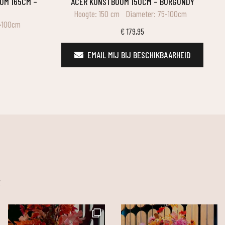
ACER KUNSTBOOM 150CM – BURGUNDY
Hoogte: 150 cm
Diameter: 75-100cm
>100cm
€
179,95
EMAIL MIJ BIJ BESCHIKBAARHEID
m