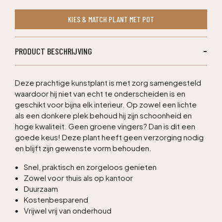
kunstboom
KIES & MATCH PLANT MET POT
180cm
-
bont
PRODUCT BESCHRIJVING
aantal
Deze prachtige kunstplant is met zorg samengesteld
waardoor hij niet van echt te onderscheiden is en
geschikt voor bijna elk interieur. Op zowel een lichte
als een donkere plek behoud hij zijn schoonheid en
hoge kwaliteit. Geen groene vingers? Dan is dit een
goede keus! Deze plant heeft geen verzorging nodig
en blijft zijn gewenste vorm behouden.
Snel, praktisch en zorgeloos genieten
Zowel voor thuis als op kantoor
Duurzaam
Kostenbesparend
Vrijwel vrij van onderhoud