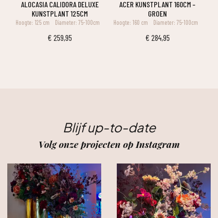
ALOCASIA CALIDORA DELUXE
ACER KUNSTPLANT 160CM –
KUNSTPLANT 125CM
GROEN
Hoogte: 125 cm
Diameter: 75-100cm
Hoogte: 160 cm
Diameter: 75-100cm
€
259,95
€
284,95
Blijf up-to-date
Volg onze projecten op Instagram