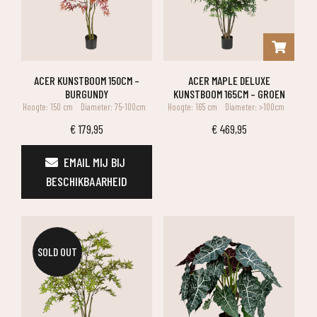
ACER KUNSTBOOM 150CM –
ACER MAPLE DELUXE
BURGUNDY
KUNSTBOOM 165CM – GROEN
Hoogte: 150 cm
Diameter: 75-100cm
Hoogte: 165 cm
Diameter: >100cm
€
179,95
€
469,95
EMAIL MIJ BIJ 
BESCHIKBAARHEID
SOLD OUT