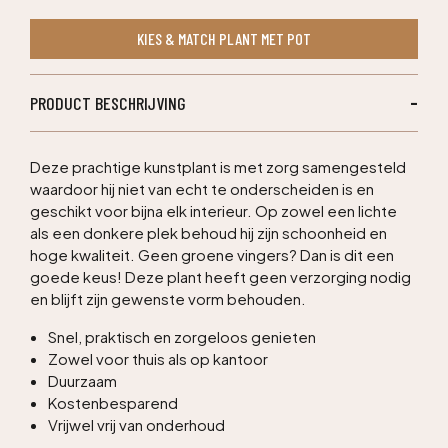
kunstboom
KIES & MATCH PLANT MET POT
150cm
-
bont
PRODUCT BESCHRIJVING
aantal
Deze prachtige kunstplant is met zorg samengesteld
waardoor hij niet van echt te onderscheiden is en
geschikt voor bijna elk interieur. Op zowel een lichte
als een donkere plek behoud hij zijn schoonheid en
hoge kwaliteit. Geen groene vingers? Dan is dit een
goede keus! Deze plant heeft geen verzorging nodig
en blijft zijn gewenste vorm behouden.
Snel, praktisch en zorgeloos genieten
Zowel voor thuis als op kantoor
Duurzaam
Kostenbesparend
Vrijwel vrij van onderhoud