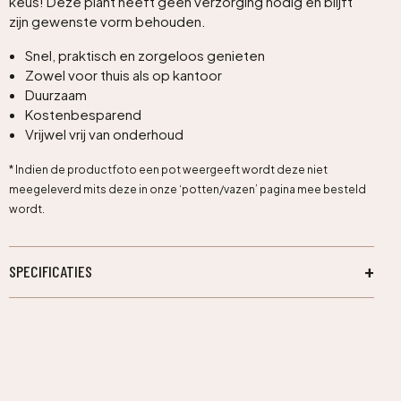
keus! Deze plant heeft geen verzorging nodig en blijft
zijn gewenste vorm behouden.
Snel, praktisch en zorgeloos genieten
Zowel voor thuis als op kantoor
Duurzaam
Kostenbesparend
Vrijwel vrij van onderhoud
* Indien de productfoto een pot weergeeft wordt deze niet
meegeleverd mits deze in onze ‘potten/vazen’ pagina mee besteld
wordt.
SPECIFICATIES