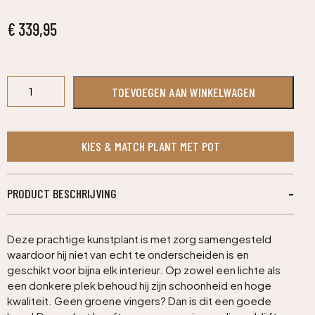
€
339,95
Ficus
TOEVOEGEN AAN WINKELWAGEN
Cyathistipula
deluxe
kunstplant
160cm
KIES & MATCH PLANT MET POT
aantal
PRODUCT BESCHRIJVING
Deze prachtige kunstplant is met zorg samengesteld
waardoor hij niet van echt te onderscheiden is en
geschikt voor bijna elk interieur. Op zowel een lichte als
een donkere plek behoud hij zijn schoonheid en hoge
kwaliteit. Geen groene vingers? Dan is dit een goede