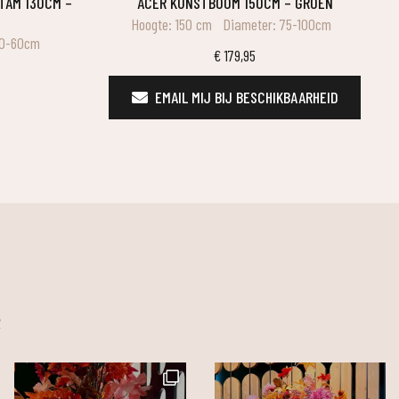
ACER KUNSTBOOM 150CM – GROEN
Hoogte: 150 cm
Diameter: 75-100cm
50-60cm
€
179,95
EMAIL MIJ BIJ BESCHIKBAARHEID
m