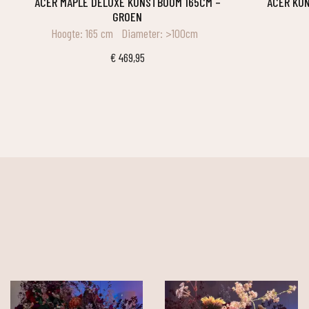
ACER MAPLE DELUXE KUNSTBOOM 165CM –
ACER K
GROEN
Hoogte: 165 cm
Diameter: >100cm
€
469,95