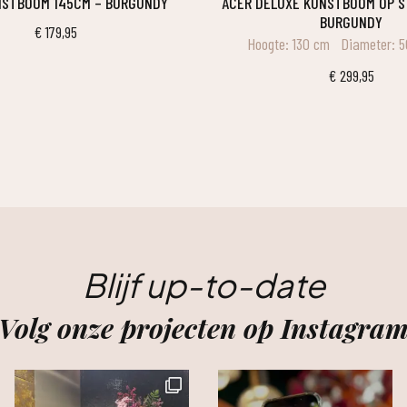
UNSTBOOM 145CM – BURGUNDY
ACER DELUXE KUNSTBOOM OP STAM 130CM –
BURGUNDY
€
179,95
Hoogte: 130 cm
Diameter: 
€
299,95
Blijf up-to-date
Volg onze projecten op Instagra