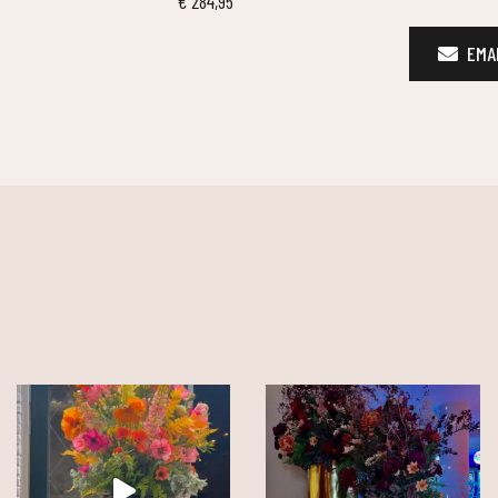
€
284,95
EMAI