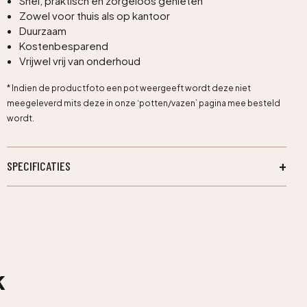
Snel, praktisch en zorgeloos genieten
Zowel voor thuis als op kantoor
Duurzaam
Kostenbesparend
Vrijwel vrij van onderhoud
* Indien de productfoto een pot weergeeft wordt deze niet
meegeleverd mits deze in onze ‘potten/vazen’ pagina mee besteld
wordt.
SPECIFICATIES
k