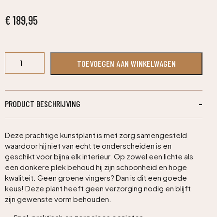
€
189,95
Draceana
TOEVOEGEN AAN WINKELWAGEN
kunstboom
170cm
-
bont
PRODUCT BESCHRIJVING
aantal
Deze prachtige kunstplant is met zorg samengesteld
waardoor hij niet van echt te onderscheiden is en
geschikt voor bijna elk interieur. Op zowel een lichte als
een donkere plek behoud hij zijn schoonheid en hoge
kwaliteit. Geen groene vingers? Dan is dit een goede
keus! Deze plant heeft geen verzorging nodig en blijft
zijn gewenste vorm behouden.