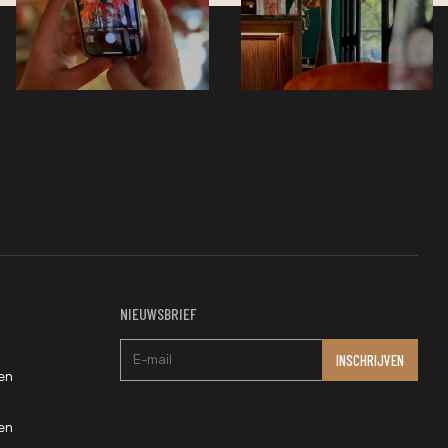
NIEUWSBRIEF
en
en