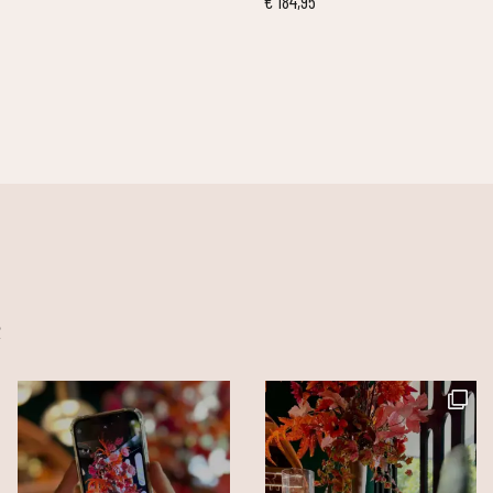
€
184,95
m