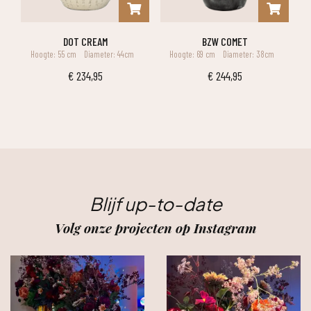
DOT CREAM
BZW COMET
Hoogte: 55 cm
Diameter: 44cm
Hoogte: 69 cm
Diameter: 38cm
€
234,95
€
244,95
Blijf up-to-date
Volg onze projecten op Instagram