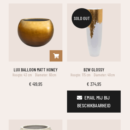
SOLD OUT
LUX BALLOON MATT HONEY
BZW GLOSSY
Hoogte: 43 cm
Diameter: 60cm
Hoogte: 115 cm
Diameter: 40cm
€
419,95
€
374,95
EMAIL MIJ BIJ 
BESCHIKBAARHEID