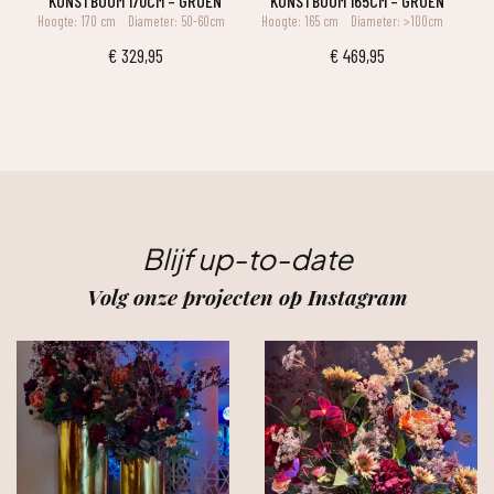
KUNSTBOOM 170CM – GROEN
KUNSTBOOM 165CM – GROEN
Hoogte: 170 cm
Diameter: 50-60cm
Hoogte: 165 cm
Diameter: >100cm
€
329,95
€
469,95
Blijf up-to-date
Volg onze projecten op Instagram