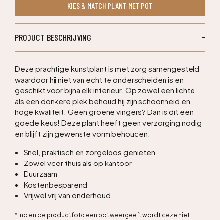
KIES & MATCH PLANT MET POT
rose
aantal
PRODUCT BESCHRIJVING
Deze prachtige kunstplant is met zorg samengesteld
waardoor hij niet van echt te onderscheiden is en
geschikt voor bijna elk interieur. Op zowel een lichte
als een donkere plek behoud hij zijn schoonheid en
hoge kwaliteit. Geen groene vingers? Dan is dit een
goede keus! Deze plant heeft geen verzorging nodig
en blijft zijn gewenste vorm behouden.
Snel, praktisch en zorgeloos genieten
Zowel voor thuis als op kantoor
Duurzaam
Kostenbesparend
Vrijwel vrij van onderhoud
* Indien de productfoto een pot weergeeft wordt deze niet