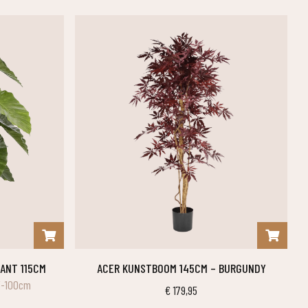
LANT 115CM
ACER KUNSTBOOM 145CM – BURGUNDY
5-100cm
€
179,95