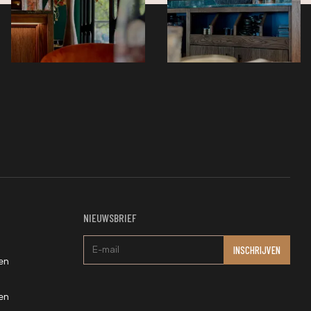
NIEUWSBRIEF
en
en