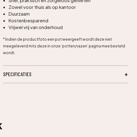
Snel, praktisch en zorgeloos genieten
Zowel voor thuis als op kantoor
Duurzaam
Kostenbesparend
Vrijwel vrij van onderhoud
* Indien de productfoto een pot weergeeft wordt deze niet
meegeleverd mits deze in onze ‘potten/vazen’ pagina mee besteld
wordt.
SPECIFICATIES
k