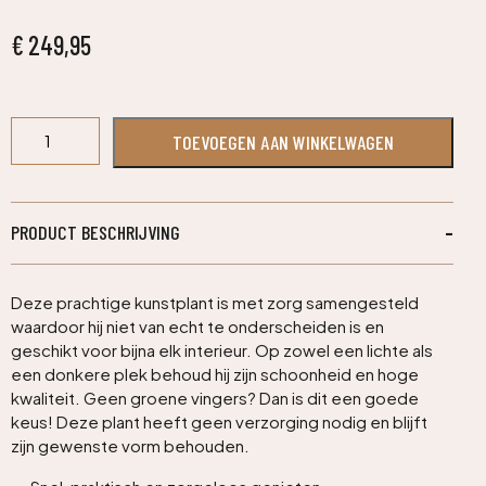
€
249,95
Buxus
TOEVOEGEN AAN WINKELWAGEN
Tower
kunstboom
145cm
aantal
PRODUCT BESCHRIJVING
Deze prachtige kunstplant is met zorg samengesteld
waardoor hij niet van echt te onderscheiden is en
geschikt voor bijna elk interieur. Op zowel een lichte als
een donkere plek behoud hij zijn schoonheid en hoge
kwaliteit. Geen groene vingers? Dan is dit een goede
keus! Deze plant heeft geen verzorging nodig en blijft
zijn gewenste vorm behouden.