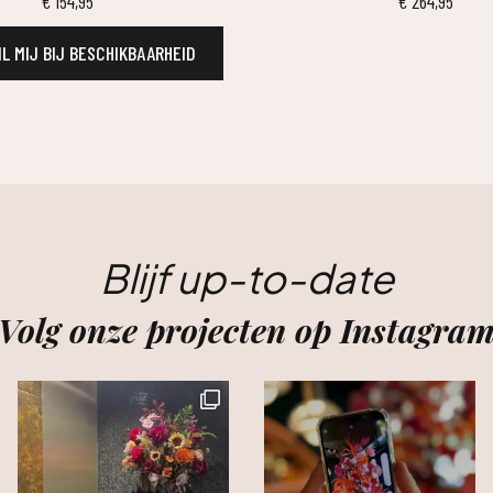
€
154,95
€
264,95
L MIJ BIJ BESCHIKBAARHEID
Blijf up-to-date
Volg onze projecten op Instagra