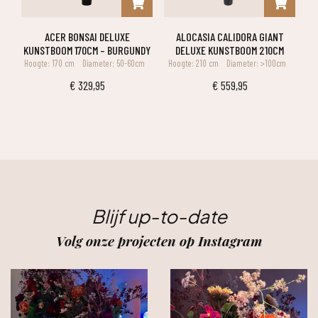
ACER BONSAI DELUXE
ALOCASIA CALIDORA GIANT
KUNSTBOOM 170CM – BURGUNDY
DELUXE KUNSTBOOM 210CM
Hoogte: 170 cm
Diameter: 50-60cm
Hoogte: 210 cm
Diameter: >100cm
€
329,95
€
559,95
Blijf up-to-date
Volg onze projecten op Instagram