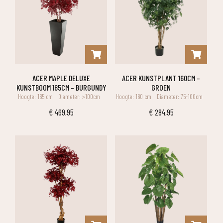
ACER MAPLE DELUXE
ACER KUNSTPLANT 160CM –
KUNSTBOOM 165CM – BURGUNDY
GROEN
Hoogte: 165 cm
Diameter: >100cm
Hoogte: 160 cm
Diameter: 75-100cm
€
469,95
€
284,95