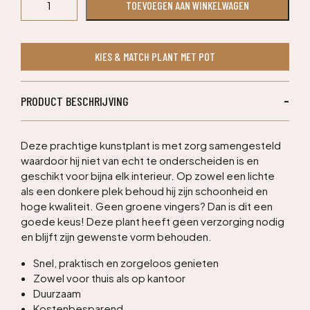
TOEVOEGEN AAN WINKELWAGEN
deluxe
spiraal
kunstplant
KIES & MATCH PLANT MET POT
170cm
-
UV
PRODUCT BESCHRIJVING
bestendig
aantal
Deze prachtige kunstplant is met zorg samengesteld
waardoor hij niet van echt te onderscheiden is en
geschikt voor bijna elk interieur. Op zowel een lichte
als een donkere plek behoud hij zijn schoonheid en
hoge kwaliteit. Geen groene vingers? Dan is dit een
goede keus! Deze plant heeft geen verzorging nodig
en blijft zijn gewenste vorm behouden.
Snel, praktisch en zorgeloos genieten
Zowel voor thuis als op kantoor
Duurzaam
Kostenbesparend