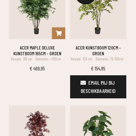
ACER MAPLE DELUXE
ACER KUNSTBOOM 120CM –
KUNSTBOOM 165CM – GROEN
GROEN
Hoogte: 165 cm
Diameter: >100cm
Hoogte: 120 cm
Diameter: 75-100cm
€
469,95
€
154,95
EMAIL MIJ BIJ 
BESCHIKBAARHEID