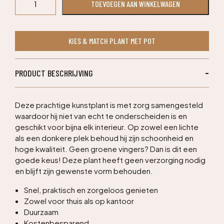
TOEVOEGEN AAN WINKELWAGEN
bol
deluxe
x3
KIES & MATCH PLANT MET POT
kunstplant
175cm
-
PRODUCT BESCHRIJVING
UV
bestendig
aantal
Deze prachtige kunstplant is met zorg samengesteld
waardoor hij niet van echt te onderscheiden is en
geschikt voor bijna elk interieur. Op zowel een lichte
als een donkere plek behoud hij zijn schoonheid en
hoge kwaliteit. Geen groene vingers? Dan is dit een
goede keus! Deze plant heeft geen verzorging nodig
en blijft zijn gewenste vorm behouden.
Snel, praktisch en zorgeloos genieten
Zowel voor thuis als op kantoor
Duurzaam
Kostenbesparend