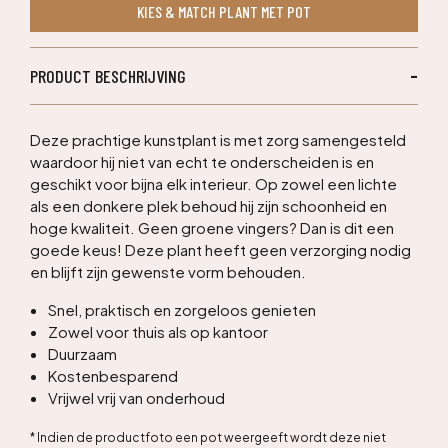
KIES & MATCH PLANT MET POT
60cm
aantal
PRODUCT BESCHRIJVING
Deze prachtige kunstplant is met zorg samengesteld
waardoor hij niet van echt te onderscheiden is en
geschikt voor bijna elk interieur. Op zowel een lichte
als een donkere plek behoud hij zijn schoonheid en
hoge kwaliteit. Geen groene vingers? Dan is dit een
goede keus! Deze plant heeft geen verzorging nodig
en blijft zijn gewenste vorm behouden.
Snel, praktisch en zorgeloos genieten
Zowel voor thuis als op kantoor
Duurzaam
Kostenbesparend
Vrijwel vrij van onderhoud
* Indien de productfoto een pot weergeeft wordt deze niet