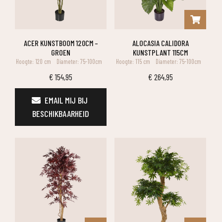
ACER KUNSTBOOM 120CM –
ALOCASIA CALIDORA
GROEN
KUNSTPLANT 115CM
Hoogte: 120 cm
Diameter: 75-100cm
Hoogte: 115 cm
Diameter: 75-100cm
€
154,95
€
264,95
EMAIL MIJ BIJ 
BESCHIKBAARHEID