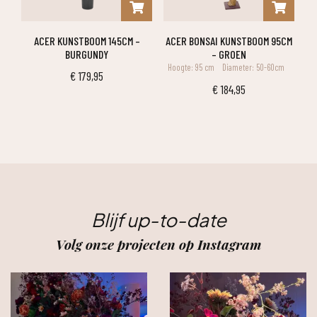
ACER KUNSTBOOM 145CM –
ACER BONSAI KUNSTBOOM 95CM
BURGUNDY
– GROEN
Hoogte: 95 cm
Diameter: 50-60cm
€
179,95
€
184,95
Blijf up-to-date
Volg onze projecten op Instagram