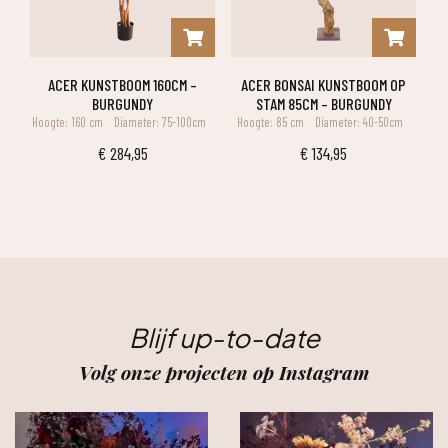
ACER KUNSTBOOM 160CM –
ACER BONSAI KUNSTBOOM OP
BURGUNDY
STAM 85CM – BURGUNDY
Hoogte: 160 cm
Diameter: 75-100cm
Hoogte: 85 cm
Diameter: 40-50cm
€
284,95
€
134,95
Blijf up-to-date
Volg onze projecten op Instagram