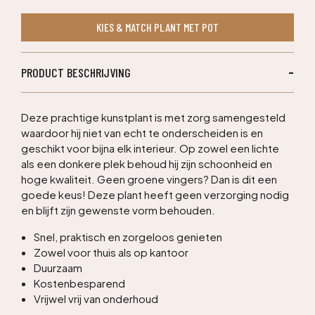
kunstboom
KIES & MATCH PLANT MET POT
275cm
-
cerise
PRODUCT BESCHRIJVING
aantal
Deze prachtige kunstplant is met zorg samengesteld
waardoor hij niet van echt te onderscheiden is en
geschikt voor bijna elk interieur. Op zowel een lichte
als een donkere plek behoud hij zijn schoonheid en
hoge kwaliteit. Geen groene vingers? Dan is dit een
goede keus! Deze plant heeft geen verzorging nodig
en blijft zijn gewenste vorm behouden.
Snel, praktisch en zorgeloos genieten
Zowel voor thuis als op kantoor
Duurzaam
Kostenbesparend
Vrijwel vrij van onderhoud