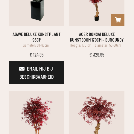
AGAVE DELUXE KUNSTPLANT
ACER BONSAI DELUXE
95CM
KUNSTBOOM 170CM – BURGUNDY
Diameter: 50-60cm
Hoogte: 170 cm
Diameter: 50-60cm
€
124,95
€
329,95
EMAIL MIJ BIJ 
BESCHIKBAARHEID