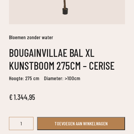
Bloemen zonder water
BOUGAINVILLAE BAL XL
KUNSTBOOM 275CM – CERISE
Hoogte: 275 cm
Diameter: >100cm
€
1.344,95
Bougainvillae
TOEVOEGEN AAN WINKELWAGEN
Bal
XL