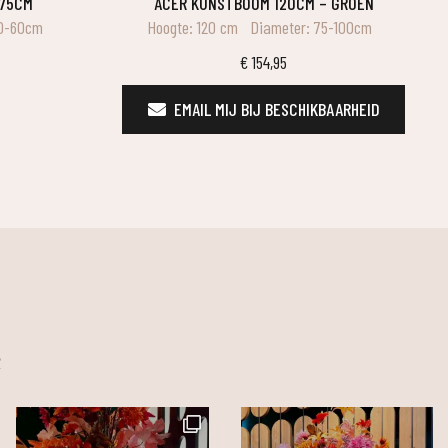
 75CM
ACER KUNSTBOOM 120CM – GROEN
50-60cm
Hoogte: 120 cm
Diameter: 75-100cm
€
154,95
EMAIL MIJ BIJ BESCHIKBAARHEID
m