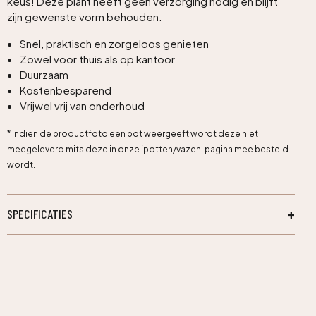
keus! Deze plant heeft geen verzorging nodig en blijft
zijn gewenste vorm behouden.
Snel, praktisch en zorgeloos genieten
Zowel voor thuis als op kantoor
Duurzaam
Kostenbesparend
Vrijwel vrij van onderhoud
* Indien de productfoto een pot weergeeft wordt deze niet
meegeleverd mits deze in onze ‘potten/vazen’ pagina mee besteld
wordt.
SPECIFICATIES