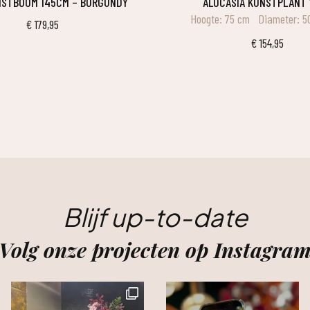
UNSTBOOM 145CM – BURGUNDY
ALOCASIA KUNSTPLANT
Hoogte: 75 cm
Diameter: 
€
179,95
€
154,95
Blijf up-to-date
Volg onze projecten op Instagra