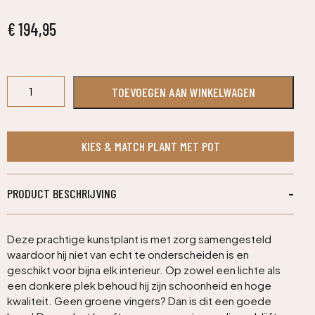
€
194,95
Bamboe
TOEVOEGEN AAN WINKELWAGEN
kunstplant
150cm
-
FR
KIES & MATCH PLANT MET POT
-
brandvertragend
aantal
PRODUCT BESCHRIJVING
Deze prachtige kunstplant is met zorg samengesteld
waardoor hij niet van echt te onderscheiden is en
geschikt voor bijna elk interieur. Op zowel een lichte als
een donkere plek behoud hij zijn schoonheid en hoge
kwaliteit. Geen groene vingers? Dan is dit een goede