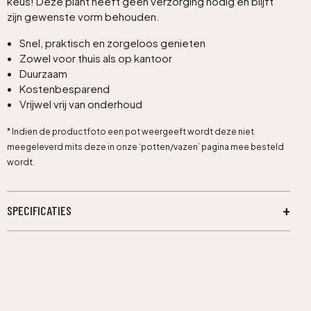
keus! Deze plant heeft geen verzorging nodig en blijft
zijn gewenste vorm behouden.
Snel, praktisch en zorgeloos genieten
Zowel voor thuis als op kantoor
Duurzaam
Kostenbesparend
Vrijwel vrij van onderhoud
* Indien de productfoto een pot weergeeft wordt deze niet
meegeleverd mits deze in onze ‘potten/vazen’ pagina mee besteld
wordt.
SPECIFICATIES