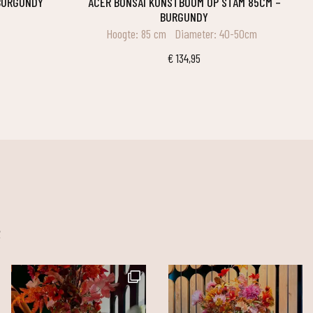
 BURGUNDY
ACER BONSAI KUNSTBOOM OP STAM 85CM –
BURGUNDY
Hoogte: 85 cm
Diameter: 40-50cm
€
134,95
m