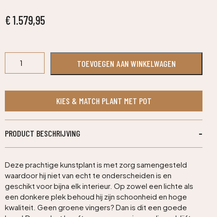
€
1.579,95
Appelboom
TOEVOEGEN AAN WINKELWAGEN
Giant
kunstboom
275cm
aantal
KIES & MATCH PLANT MET POT
PRODUCT BESCHRIJVING
Deze prachtige kunstplant is met zorg samengesteld
waardoor hij niet van echt te onderscheiden is en
geschikt voor bijna elk interieur. Op zowel een lichte als
een donkere plek behoud hij zijn schoonheid en hoge
kwaliteit. Geen groene vingers? Dan is dit een goede