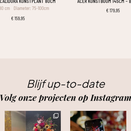
A CALIDORA KUNSTPLANT 80CM
ACER KUNSTBOOM 145CM –
 80 cm
Diameter: 75-100cm
€
179,95
€
159,95
Blijf up-to-date
Volg onze projecten op Instagra