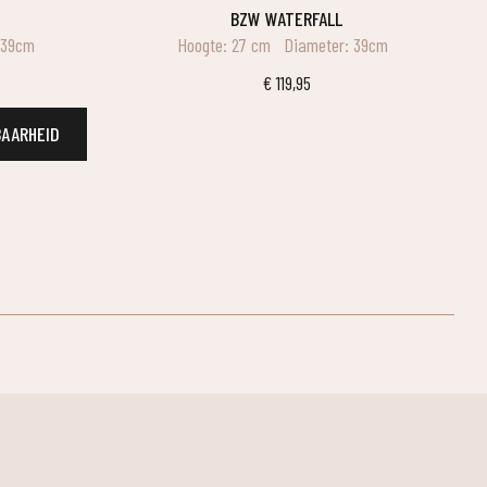
BZW WATERFALL
 39cm
Hoogte: 27 cm
Diameter: 39cm
€
119,95
BAARHEID