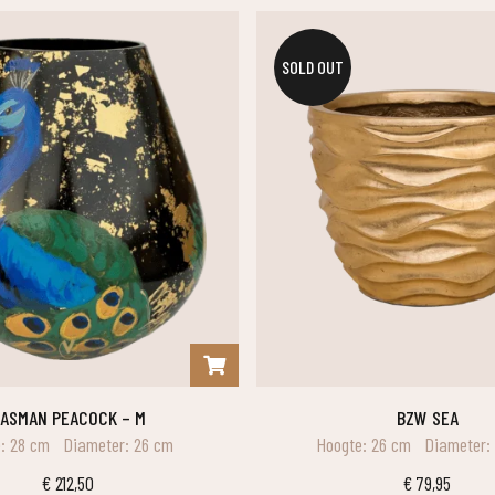
SOLD OUT
TASMAN PEACOCK – M
BZW SEA
: 28 cm
Diameter: 26 cm
Hoogte: 26 cm
Diameter:
€
212,50
€
79,95