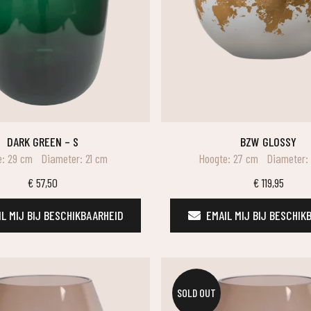
DARK GREEN – S
BZW GLOSSY
e: 29 cm
Diameter: 21 cm
Hoogte: 27 cm
Diameter:
€
57,50
€
119,95
L MIJ BIJ BESCHIKBAARHEID
EMAIL MIJ BIJ BESCHIK
SOLD OUT