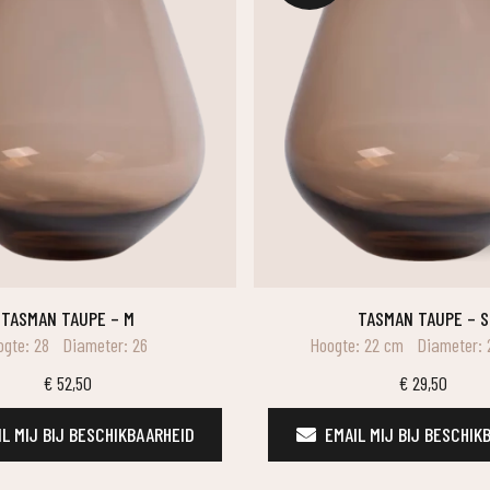
TASMAN TAUPE – M
TASMAN TAUPE – S
gte: 28
Diameter: 26
Hoogte: 22 cm
Diameter:
€
52,50
€
29,50
L MIJ BIJ BESCHIKBAARHEID
EMAIL MIJ BIJ BESCHIK