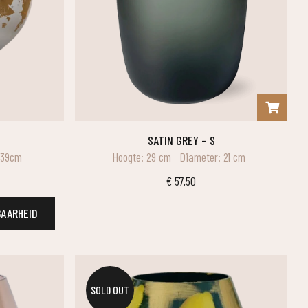
SATIN GREY – S
 39cm
Hoogte: 29 cm
Diameter: 21 cm
€
57,50
BAARHEID
SOLD OUT