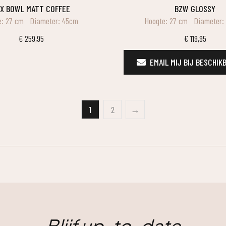
UX BOWL MATT COFFEE
BZW GLOSSY
e: 27 cm
Diameter: 45cm
Hoogte: 27 cm
Diameter:
€
259,95
€
119,95
EMAIL MIJ BIJ BESCHIK
1
2
→
Blijf up-to-date