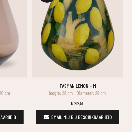
TASMAN LEMON – M
 20 cm
Hoogte: 28 cm
Diameter: 26 cm
€
212,50
BAARHEID
EMAIL MIJ BIJ BESCHIKBAARHEID